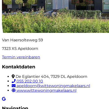
Van Haersolteweg 59
7323 XS Apeldoorn
Termin vereinbaren
Kontaktdaten
De Eglantier 404, 7329 DL Apeldoorn
055 202 00 10
apeldoorn@wittewoningmakelaars.nl
www.wittewoningmakelaars.nl
Navigation