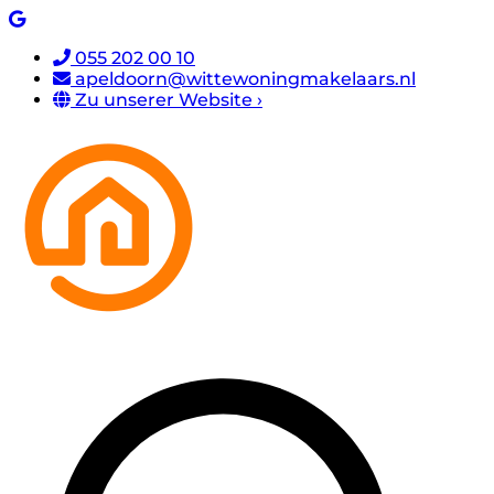
055 202 00 10
apeldoorn@wittewoningmakelaars.nl
Zu unserer Website ›