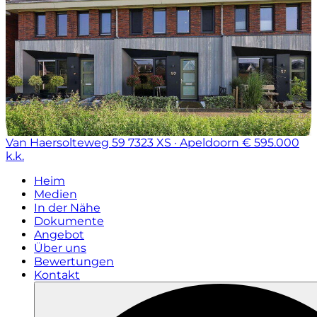
Van Haersolteweg 59
7323 XS · Apeldoorn
€ 595.000
k.k.
Heim
Medien
In der Nähe
Dokumente
Angebot
Über uns
Bewertungen
Kontakt