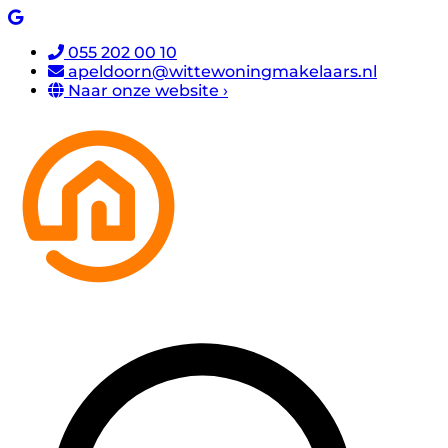
055 202 00 10
apeldoorn@wittewoningmakelaars.nl
Naar onze website ›