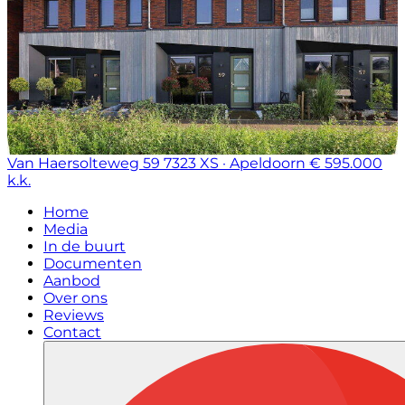
Van Haersolteweg 59
7323 XS · Apeldoorn
€ 595.000
k.k.
Home
Media
In de buurt
Documenten
Aanbod
Over ons
Reviews
Contact