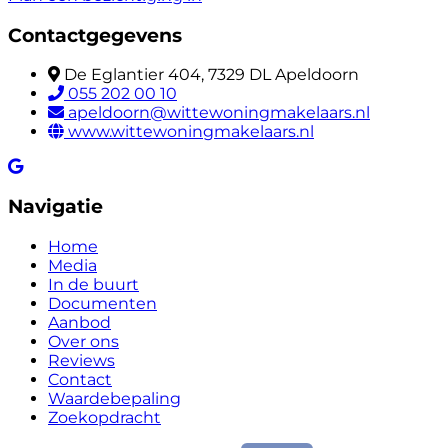
Contactgegevens
De Eglantier 404, 7329 DL Apeldoorn
055 202 00 10
apeldoorn@wittewoningmakelaars.nl
www.wittewoningmakelaars.nl
Navigatie
Home
Media
In de buurt
Documenten
Aanbod
Over ons
Reviews
Contact
Waardebepaling
Zoekopdracht