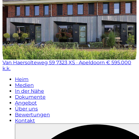
Van Haersolteweg 59
7323 XS · Apeldoorn
€ 595.000
k.k.
Heim
Medien
In der Nähe
Dokumente
Angebot
Über uns
Bewertungen
Kontakt